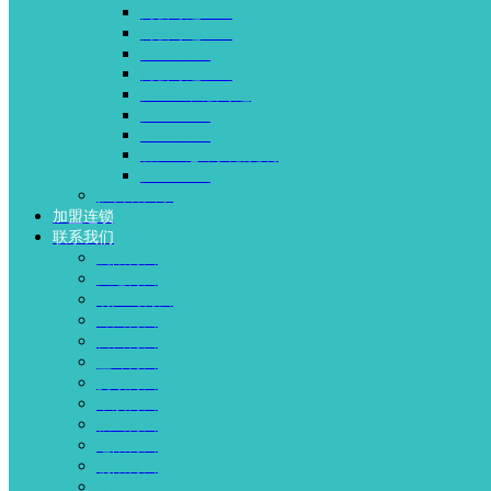
两会专题2019
两会专题2020
ICG-EYE4
两会专题2022
APTOS大会专题
ICG-EYE5
ICG-EYE6
智汇生态，共创光明
ICG-EYE8
投资者关系
加盟连锁
联系我们
沈阳何氏
大连何氏
葫芦岛何氏
锦州何氏
营口何氏
盘锦何氏
抚顺何氏
本溪何氏
鞍山何氏
辽阳何氏
朝阳何氏
北京何氏