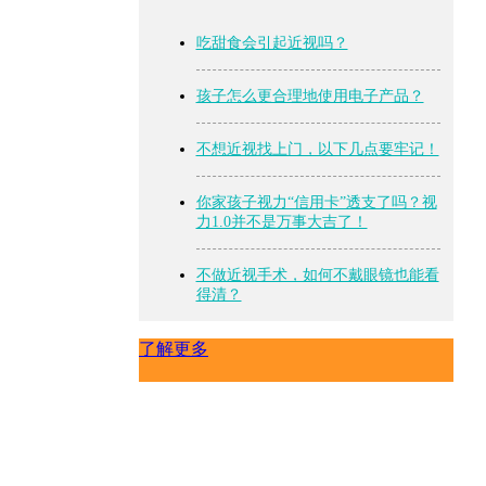
吃甜食会引起近视吗？
孩子怎么更合理地使用电子产品？
不想近视找上门，以下几点要牢记！
你家孩子视力“信用卡”透支了吗？视
力1.0并不是万事大吉了！
不做近视手术，如何不戴眼镜也能看
得清？
了解更多