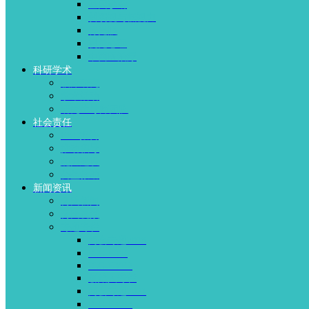
基因诊断
斜弱视与低视力
青光眼
视觉心理
中西医治疗
科研学术
临床研究
学术活动
研究生导师团队
社会责任
ESG报告
推动倡导
能力建设
公益救助
新闻资讯
何氏新闻
何氏视频
专题专栏
两会专题2018
ICG-EYE
ICG-EYE2
创始人专栏
两会专题2021
ICG-EYE3