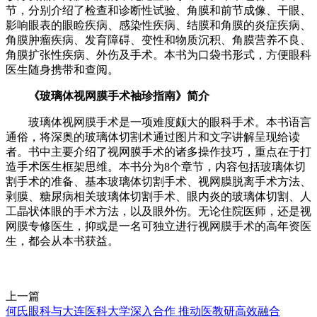
节，分别介绍了检查和诊断性试验、角膜和前节成像、干眼、
影响眼表的眼睑疾病、感染性疾病、结膜和角膜的炎症疾病、
角膜肿瘤疾病、发育障碍、变性和物质沉积、角膜营养不良、
角膜扩张性疾病、外伤及手术。本书为口袋书形式，方便眼科
医生随身携带和查阅。
《玻璃体视网膜手术袖珍指南》简介
玻璃体视网膜手术是一项难度颇大的眼科手术。本书语言
通俗，将深奥的玻璃体切割术通过图片和文字讲解呈现给读
者。书中主要介绍了视网膜手术的诸多操作技巧，重点在于打
造手术医生框架思维。本书分为8个章节，内容包括玻璃体切
割手术的准备、基本玻璃体切割手术、视网膜脱离手术方法、
剥膜、糖尿病相关玻璃体切割手术、眼内炎的玻璃体切割、人
工晶状体眼的手术方法，以及眼外伤。无论住院医师，还是视
网膜专修医生，抑或是一名可独立进行视网膜手术的高年资医
生，都会从本书获益。
上一篇
何氏眼科与大连医科大学深入合作 推动医教研高效融合