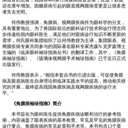
还在逐年增加。因糖尿病引起的眼底视网膜病变更是让很多患
者失去光明。
何伟教授强调，角膜病、视网膜疾病作为眼科学的分支，
具有重要地位。为了将国际前沿的眼科诊疗技术和诊疗理念同
步传递给国内眼科医生，满足他们对眼病诊疗知识不断更新的
需求，何氏眼科集团组织了以何伟教授为主译，集团眼表、视
网膜疾病专家共同参与的国际著名眼科专家杰森N.克罗森博士
主编的《临床眼科袖珍指南丛书》的翻译工作，其中，《角膜
病袖珍指南》、《玻璃体视网膜手术袖珍指南》已于近日正式
出版发行。
何伟教授表示，“相信本套丛书的引进出版，可促使角膜
病及眼底病医生自身理论和临床实践水平的提高，推动相关研
究的开展，最终提高我国角膜疾病及视网膜疾病的诊疗水
平。”
《角膜病袖珍指南》简介
本书旨在为眼科医生提供角膜疾病诊断和治疗的参考指
南，内容涵盖了眼表疾病的基本检查、常见及罕见的角膜疾病
诊疗要点、角膜疾病的常见处置和手术等。本书包含13个章