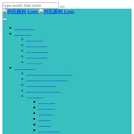
首页
关于何氏
我们是谁
我们的故事
我们的成长
我们的荣誉
往期回顾
高质量服务
三级眼健康医疗服务模式
全生命周期眼健康管理
创新的专业团队
医疗质量安全体系
创新医疗
近视手术
近视防控
医学验配
白内障
眼底病
干眼及角膜