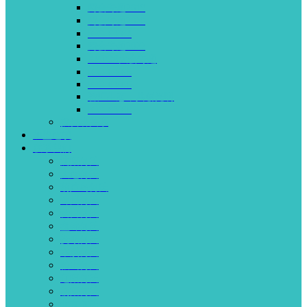
两会专题2019
两会专题2020
ICG-EYE4
两会专题2022
APTOS大会专题
ICG-EYE5
ICG-EYE6
智汇生态，共创光明
ICG-EYE8
投资者关系
加盟连锁
联系我们
沈阳何氏
大连何氏
葫芦岛何氏
锦州何氏
营口何氏
盘锦何氏
抚顺何氏
本溪何氏
鞍山何氏
辽阳何氏
朝阳何氏
北京何氏