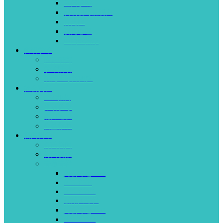
基因诊断
斜弱视与低视力
青光眼
视觉心理
中西医治疗
科研学术
临床研究
学术活动
研究生导师团队
社会责任
ESG报告
推动倡导
能力建设
公益救助
新闻资讯
何氏新闻
何氏视频
专题专栏
两会专题2018
ICG-EYE
ICG-EYE2
创始人专栏
两会专题2021
ICG-EYE3