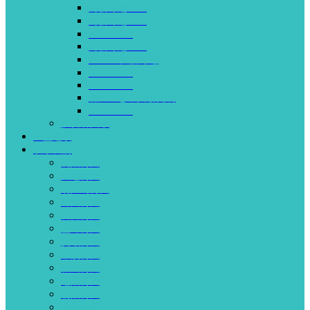
两会专题2019
两会专题2020
ICG-EYE4
两会专题2022
APTOS大会专题
ICG-EYE5
ICG-EYE6
智汇生态，共创光明
ICG-EYE8
投资者关系
加盟连锁
联系我们
沈阳何氏
大连何氏
葫芦岛何氏
锦州何氏
营口何氏
盘锦何氏
抚顺何氏
本溪何氏
鞍山何氏
辽阳何氏
朝阳何氏
北京何氏