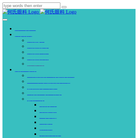
首页
关于何氏
我们是谁
我们的故事
我们的成长
我们的荣誉
往期回顾
高质量服务
三级眼健康医疗服务模式
全生命周期眼健康管理
创新的专业团队
医疗质量安全体系
创新医疗
近视手术
近视防控
医学验配
白内障
眼底病
干眼及角膜