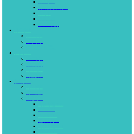
基因诊断
斜弱视与低视力
青光眼
视觉心理
中西医治疗
科研学术
临床研究
学术活动
研究生导师团队
社会责任
ESG报告
推动倡导
能力建设
公益救助
新闻资讯
何氏新闻
何氏视频
专题专栏
两会专题2018
ICG-EYE
ICG-EYE2
创始人专栏
两会专题2021
ICG-EYE3