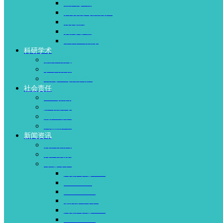
基因诊断
斜弱视与低视力
青光眼
视觉心理
中西医治疗
科研学术
临床研究
学术活动
研究生导师团队
社会责任
ESG报告
推动倡导
能力建设
公益救助
新闻资讯
何氏新闻
何氏视频
专题专栏
两会专题2018
ICG-EYE
ICG-EYE2
创始人专栏
两会专题2021
ICG-EYE3