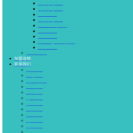
两会专题2019
两会专题2020
ICG-EYE4
两会专题2022
APTOS大会专题
ICG-EYE5
ICG-EYE6
智汇生态，共创光明
ICG-EYE8
投资者关系
加盟连锁
联系我们
沈阳何氏
大连何氏
葫芦岛何氏
锦州何氏
营口何氏
盘锦何氏
抚顺何氏
本溪何氏
鞍山何氏
辽阳何氏
朝阳何氏
北京何氏