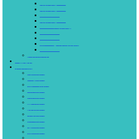
两会专题2019
两会专题2020
ICG-EYE4
两会专题2022
APTOS大会专题
ICG-EYE5
ICG-EYE6
智汇生态，共创光明
ICG-EYE8
投资者关系
加盟连锁
联系我们
沈阳何氏
大连何氏
葫芦岛何氏
锦州何氏
营口何氏
盘锦何氏
抚顺何氏
本溪何氏
鞍山何氏
辽阳何氏
朝阳何氏
北京何氏