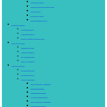
基因诊断
斜弱视与低视力
青光眼
视觉心理
中西医治疗
科研学术
临床研究
学术活动
研究生导师团队
社会责任
ESG报告
推动倡导
能力建设
公益救助
新闻资讯
何氏新闻
何氏视频
专题专栏
两会专题2018
ICG-EYE
ICG-EYE2
创始人专栏
两会专题2021
ICG-EYE3