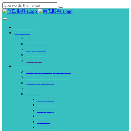
首页
关于何氏
我们是谁
我们的故事
我们的成长
我们的荣誉
往期回顾
高质量服务
三级眼健康医疗服务模式
全生命周期眼健康管理
创新的专业团队
医疗质量安全体系
创新医疗
近视手术
近视防控
医学验配
白内障
眼底病
干眼及角膜