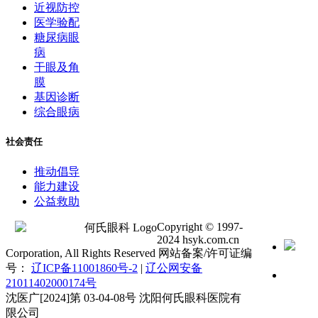
近视防控
医学验配
糖尿病眼
病
干眼及角
膜
基因诊断
综合眼病
社会责任
推动倡导
能力建设
公益救助
Copyright © 1997-
2024 hsyk.com.cn
Corporation, All Rights Reserved 网站备案/许可证编
号：
辽ICP备11001860号-2
|
辽公网安备
21011402000174号
沈医广[2024]第 03-04-08号 沈阳何氏眼科医院有
限公司