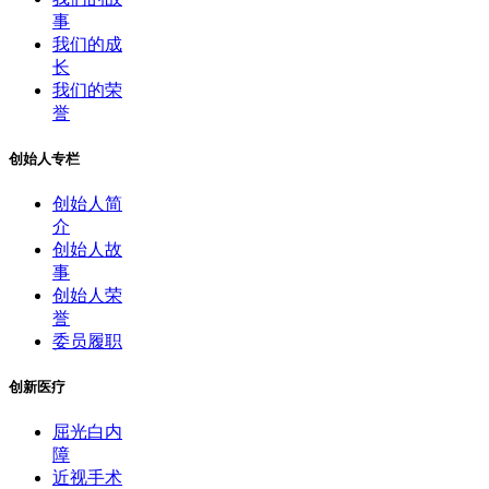
事
我们的成
长
我们的荣
誉
创始人专栏
创始人简
介
创始人故
事
创始人荣
誉
委员履职
创新医疗
屈光白内
障
近视手术