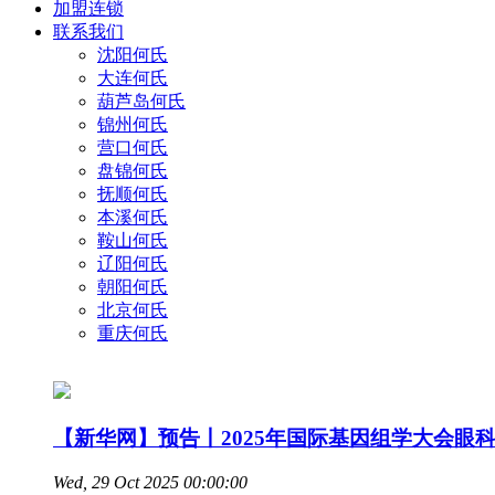
加盟连锁
联系我们
沈阳何氏
大连何氏
葫芦岛何氏
锦州何氏
营口何氏
盘锦何氏
抚顺何氏
本溪何氏
鞍山何氏
辽阳何氏
朝阳何氏
北京何氏
重庆何氏
【新华网】预告丨2025年国际基因组学大会眼科
Wed, 29 Oct 2025 00:00:00