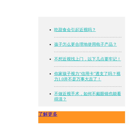
吃甜食会引起近视吗？
孩子怎么更合理地使用电子产品？
不想近视找上门，以下几点要牢记！
你家孩子视力“信用卡”透支了吗？视
力1.0并不是万事大吉了！
不做近视手术，如何不戴眼镜也能看
得清？
了解更多